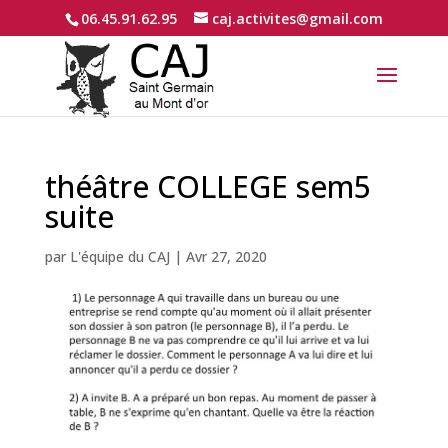
06.45.91.62.95
caj.activites@gmail.com
théâtre COLLEGE sem5
suite
par
L'équipe du CAJ
|
Avr 27, 2020