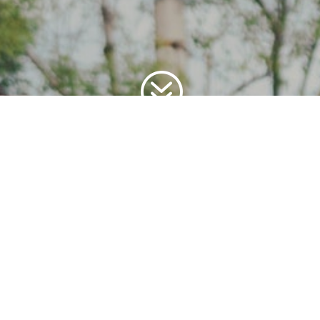
?
Le cirque pour enfants est une activité
artistique et ludique qui permet aux
jeunes de découvrir différentes disciplines
du cirque, comme le jonglage, l’acrobatie,
l’équilibre sur des objets (fil, boule,
monocycle) et parfois des numéros