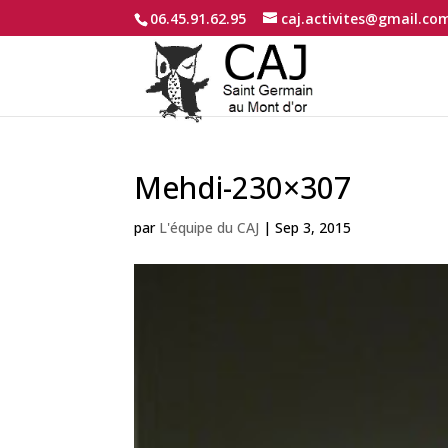
06.45.91.62.95
caj.activites@gmail.co
Mehdi-230×307
par
L'équipe du CAJ
|
Sep 3, 2015